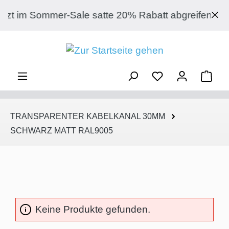
Zum Hauptinhalt springen
zt im Sommer-Sale satte 20% Rabatt abgreifen auf 
Ware
TRANSPARENTER KABELKANAL 30MM
SCHWARZ MATT RAL9005
Keine Produkte gefunden.