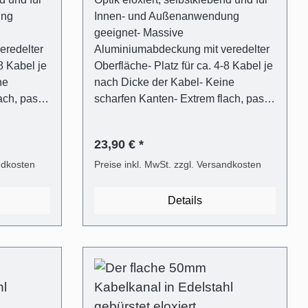
ung
Innen- und Außenanwendung
geeignet- Massive
eredelter
Aluminiumabdeckung mit veredelter
8 Kabel je
Oberfläche- Platz für ca. 4-8 Kabel je
ne
nach Dicke der Kabel- Keine
ach, passt
scharfen Kanten- Extrem flach, passt
und
hinter jeden TV- Flexibler und
er für
transparenter Kunststoffträger für
23,90 € *
d Öffnen
einfaches Verschließen und Öffnen
em)-
ndkosten
(ALUNOVO Easy-Clip System)-
Preise inkl. MwSt. zzgl. Versandkosten
sive
Befestigungsmaterial inklusive
(Dübel in 6mm,
Details
Metallsäge
Flachkopfschrauben)- Mit Metallsäge
 direkt
selbst einfach kürzbar oder direkt
ge
passend bestellen- Montage
oder
wahlweise mit Schrauben oder
Selbstklebeband möglich
Lieferumfang - 1 Stk.