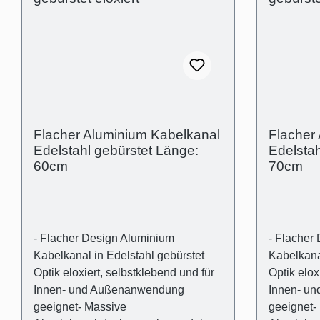
Kabelkanalabdeckung in Edelstahl
Kabelkana
gebürstet Optik eloxiert aus
gebürstet 
Aluminium- 1 Stk. Kabelkanalträger
Aluminium
aus transparentem Kunststoff-
aus trans
Universaldübel für die gängigsten
Universald
Wandarten- Kreuzschlitz
Wandarten
Flachkopfschrauben Technische
Flachkopf
Produkteigenschaften- Außenmaß:
Produktei
Flacher Aluminium Kabelkanal
Flacher
(B):50mm (H)15mm- Innenmaß
(B):50mm
Edelstahl gebürstet Länge:
Edelstah
(Kabelschacht): 44mm x 11mm
(Kabelsc
60cm
70cm
- Flacher Design Aluminium
- Flacher
Kabelkanal in Edelstahl gebürstet
Kabelkanal
Optik eloxiert, selbstklebend und für
Optik elox
Innen- und Außenanwendung
Innen- u
geeignet- Massive
geeignet-