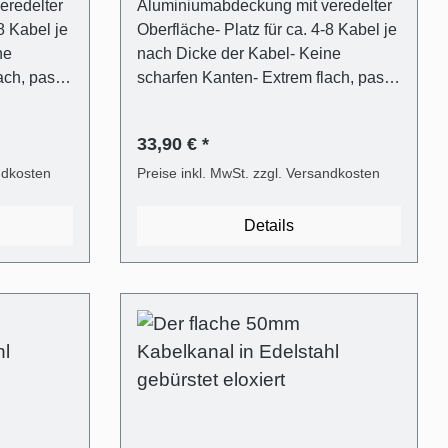
eredelter
Aluminiumabdeckung mit veredelter
8 Kabel je
Oberfläche- Platz für ca. 4-8 Kabel je
ne
nach Dicke der Kabel- Keine
ach, passt
scharfen Kanten- Extrem flach, passt
und
hinter jeden TV- Flexibler und
er für
transparenter Kunststoffträger für
33,90 € *
d Öffnen
einfaches Verschließen und Öffnen
em)-
ndkosten
(ALUNOVO Easy-Clip System)-
Preise inkl. MwSt. zzgl. Versandkosten
sive
Befestigungsmaterial inklusive
(Dübel in 6mm,
Details
Metallsäge
Flachkopfschrauben)- Mit Metallsäge
 direkt
selbst einfach kürzbar oder direkt
ge
passend bestellen- Montage
oder
wahlweise mit Schrauben oder
Selbstklebeband möglich
Lieferumfang - 1 Stk.
delstahl
Kabelkanalabdeckung in Edelstahl
s
gebürstet Optik eloxiert aus
alträger
Aluminium- 1 Stk. Kabelkanalträger