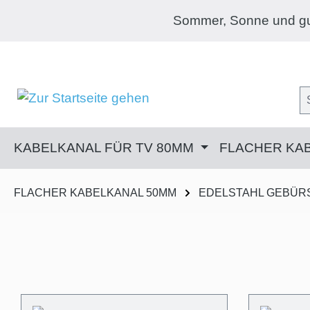
m Hauptinhalt springen
Zur Suche springen
Zur Hauptnavigation springen
Sommer, Sonne und gute Laune! Jetzt
KABELKANAL FÜR TV 80MM
FLACHER KA
FLACHER KABELKANAL 50MM
EDELSTAHL GEBÜR