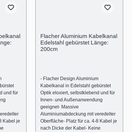
ff-
aus transparentem Kunststoff-
gigsten
Universaldübel für die gängigsten
Wandarten- Kreuzschlitz
ische
Flachkopfschrauben Technische
ßenmaß:
Produkteigenschaften- Außenmaß:
belkanal
Flacher Aluminium Kabelkanal
nmaß
(B):50mm (H)15mm- Innenmaß
änge:
Edelstahl gebürstet Länge:
11mm
(Kabelschacht): 44mm x 11mm
200cm
m
- Flacher Design Aluminium
bürstet
Kabelkanal in Edelstahl gebürstet
d und für
Optik eloxiert, selbstklebend und für
ung
Innen- und Außenanwendung
geeignet- Massive
eredelter
Aluminiumabdeckung mit veredelter
8 Kabel je
Oberfläche- Platz für ca. 4-8 Kabel je
ne
nach Dicke der Kabel- Keine