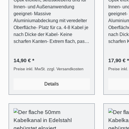
Innen- und Außenanwendung
Innen- u
geeignet- Massive
geeignet-
Aluminiumabdeckung mit veredelter
Aluminium
Oberfläche- Platz für ca. 4-8 Kabel je
Oberfläche
nach Dicke der Kabel- Keine
nach Dick
scharfen Kanten- Extrem flach, passt
scharfen K
hinter jeden TV- Flexibler und
hinter jed
transparenter Kunststoffträger für
transparen
14,90 € *
17,90 € *
einfaches Verschließen und Öffnen
einfaches
(ALUNOVO Easy-Clip System)-
Preise inkl. MwSt. zzgl. Versandkosten
(ALUNOVO
Preise inkl
Befestigungsmaterial inklusive
Befestigun
(Dübel in 6mm,
(Dübel in
Details
Flachkopfschrauben)- Mit Metallsäge
Flachkopf
selbst einfach kürzbar oder direkt
selbst ein
passend bestellen- Montage
passend b
wahlweise mit Schrauben oder
wahlweise
Selbstklebeband möglich
Selbstkle
Lieferumfang - 1 Stk.
Lieferumfang - 