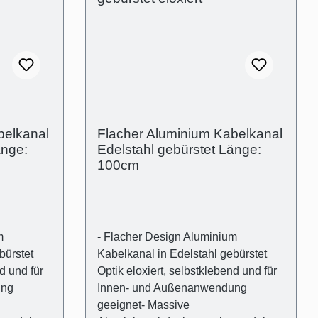
delstahl
Kabelkanalabdeckung in Edelstahl
s
gebürstet Optik eloxiert aus
alträger
Aluminium- 1 Stk. Kabelkanalträger
ff-
aus transparentem Kunststoff-
gigsten
Universaldübel für die gängigsten
Wandarten- Kreuzschlitz
ische
Flachkopfschrauben Technische
ßenmaß:
Produkteigenschaften- Außenmaß:
belkanal
Flacher Aluminium Kabelkanal
nmaß
(B):50mm (H)15mm- Innenmaß
änge:
Edelstahl gebürstet Länge:
11mm
(Kabelschacht): 44mm x 11mm
100cm
m
- Flacher Design Aluminium
bürstet
Kabelkanal in Edelstahl gebürstet
d und für
Optik eloxiert, selbstklebend und für
ung
Innen- und Außenanwendung
geeignet- Massive