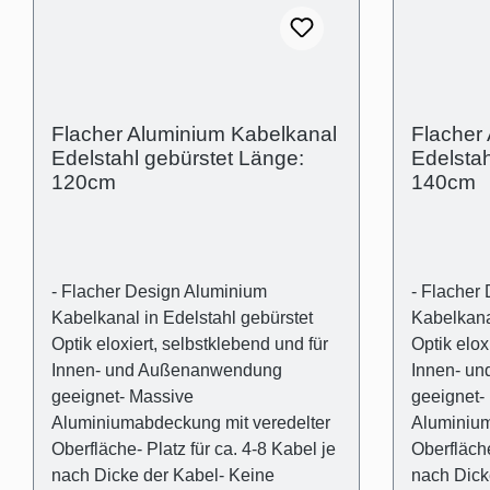
aus transparentem Kunststoff-
aus trans
Universaldübel für die gängigsten
Universald
Wandarten- Kreuzschlitz
Wandarten
Flachkopfschrauben Technische
Flachkopf
Produkteigenschaften- Außenmaß:
Produktei
Flacher Aluminium Kabelkanal
Flacher
(B):50mm (H)15mm- Innenmaß
(B):50mm
Edelstahl gebürstet Länge:
Edelstah
(Kabelschacht): 44mm x 11mm
(Kabelsc
120cm
140cm
- Flacher Design Aluminium
- Flacher
Kabelkanal in Edelstahl gebürstet
Kabelkanal
Optik eloxiert, selbstklebend und für
Optik elox
Innen- und Außenanwendung
Innen- u
geeignet- Massive
geeignet-
Aluminiumabdeckung mit veredelter
Aluminium
Oberfläche- Platz für ca. 4-8 Kabel je
Oberfläche
nach Dicke der Kabel- Keine
nach Dick