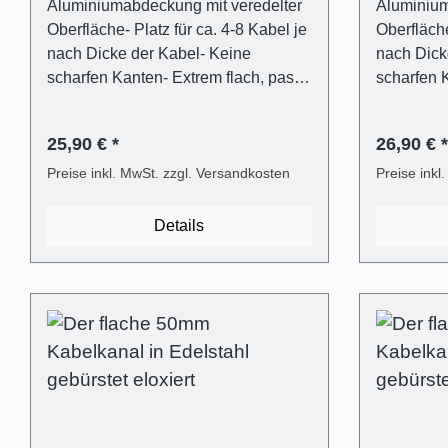
Aluminiumabdeckung mit veredelter
Aluminium
Oberfläche- Platz für ca. 4-8 Kabel je
Oberfläche
nach Dicke der Kabel- Keine
nach Dick
scharfen Kanten- Extrem flach, passt
scharfen K
hinter jeden TV- Flexibler und
hinter jed
transparenter Kunststoffträger für
transparen
25,90 € *
26,90 € *
einfaches Verschließen und Öffnen
einfaches
(ALUNOVO Easy-Clip System)-
Preise inkl. MwSt. zzgl. Versandkosten
(ALUNOVO
Preise inkl
Befestigungsmaterial inklusive
Befestigun
(Dübel in 6mm,
(Dübel in
Details
Flachkopfschrauben)- Mit Metallsäge
Flachkopf
selbst einfach kürzbar oder direkt
selbst ein
passend bestellen- Montage
passend b
wahlweise mit Schrauben oder
wahlweise
Selbstklebeband möglich
Selbstkle
Lieferumfang - 1 Stk.
Lieferumfang - 
Kabelkanalabdeckung in Edelstahl
Kabelkana
gebürstet Optik eloxiert aus
gebürstet 
Aluminium- 1 Stk. Kabelkanalträger
Aluminium