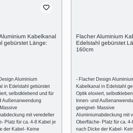
parentem Kunststoff-
aus transparentem Kunststo
übel für die gängigsten
Universaldübel für die gän
- Kreuzschlitz
Wandarten- Kreuzschlitz
schrauben Technische
Flachkopfschrauben Techn
genschaften- Außenmaß:
Produkteigenschaften- Au
 Aluminium Kabelkanal
Flacher Aluminium Ka
 (H)15mm- Innenmaß
(B):50mm (H)15mm- Inne
l gebürstet Länge:
Edelstahl gebürstet L
hacht): 44mm x 11mm
(Kabelschacht): 44mm x 
160cm
 Design Aluminium
- Flacher Design Aluminiu
 in Edelstahl gebürstet
Kabelkanal in Edelstahl ge
iert, selbstklebend und für
Optik eloxiert, selbstkleben
nd Außenanwendung
Innen- und Außenanwend
 Massive
geeignet- Massive
abdeckung mit veredelter
Aluminiumabdeckung mit v
- Platz für ca. 4-8 Kabel je
Oberfläche- Platz für ca. 4-
e der Kabel- Keine
nach Dicke der Kabel- Kei