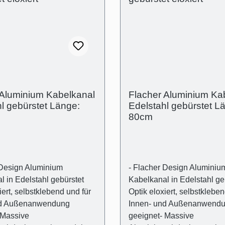
labdeckung in Edelstahl
Kabelkanalabdeckung in E
Optik eloxiert aus
gebürstet Optik eloxiert au
- 1 Stk. Kabelkanalträger
Aluminium- 1 Stk. Kabelkan
parentem Kunststoff-
aus transparentem Kunststo
übel für die gängigsten
Universaldübel für die gän
- Kreuzschlitz
Wandarten- Kreuzschlitz
schrauben Technische
Flachkopfschrauben Techn
genschaften- Außenmaß:
Produkteigenschaften- Au
 Aluminium Kabelkanal
Flacher Aluminium Ka
 (H)15mm- Innenmaß
(B):50mm (H)15mm- Inne
l gebürstet Länge:
Edelstahl gebürstet L
hacht): 44mm x 11mm
(Kabelschacht): 44mm x 
80cm
 Design Aluminium
- Flacher Design Aluminiu
 in Edelstahl gebürstet
Kabelkanal in Edelstahl ge
iert, selbstklebend und für
Optik eloxiert, selbstkleben
nd Außenanwendung
Innen- und Außenanwend
 Massive
geeignet- Massive