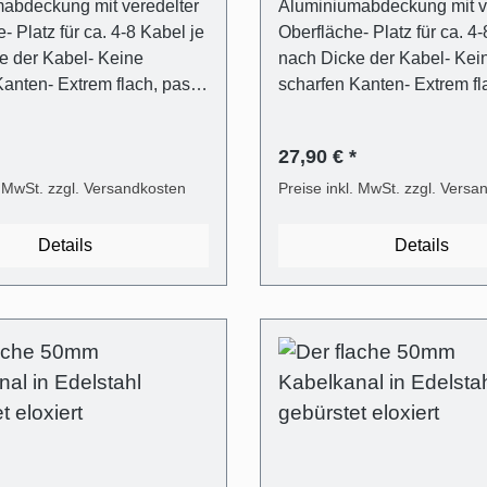
abdeckung mit veredelter
Aluminiumabdeckung mit v
- Platz für ca. 4-8 Kabel je
Oberfläche- Platz für ca. 4-
e der Kabel- Keine
nach Dicke der Kabel- Kei
anten- Extrem flach, passt
scharfen Kanten- Extrem fl
en TV- Flexibler und
hinter jeden TV- Flexibler 
ter Kunststoffträger für
transparenter Kunststoffträg
27,90 € *
 Verschließen und Öffnen
einfaches Verschließen un
 Easy-Clip System)-
. MwSt. zzgl. Versandkosten
(ALUNOVO Easy-Clip Syst
Preise inkl. MwSt. zzgl. Versa
gsmaterial inklusive
Befestigungsmaterial inklu
 6mm,
(Dübel in 6mm,
Details
Details
schrauben)- Mit Metallsäge
Flachkopfschrauben)- Mit 
fach kürzbar oder direkt
selbst einfach kürzbar oder
estellen- Montage
passend bestellen- Monta
 mit Schrauben oder
wahlweise mit Schrauben 
beband möglich
Selbstklebeband möglich
1 Stk.
Lieferumfang - 1 Stk.
labdeckung in Edelstahl
Kabelkanalabdeckung in E
Optik eloxiert aus
gebürstet Optik eloxiert au
- 1 Stk. Kabelkanalträger
Aluminium- 1 Stk. Kabelkan