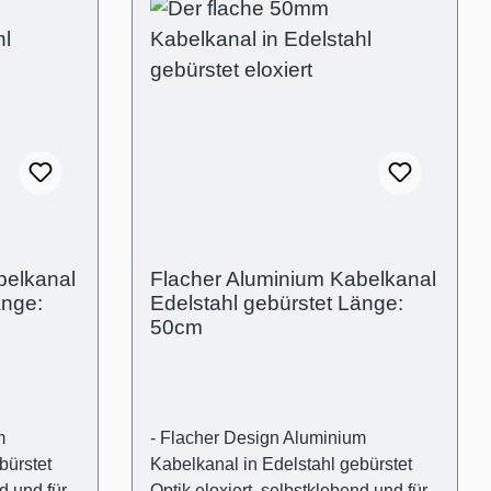
belkanal
Flacher Aluminium Kabelkanal
änge:
Edelstahl gebürstet Länge:
50cm
m
- Flacher Design Aluminium
bürstet
Kabelkanal in Edelstahl gebürstet
d und für
Optik eloxiert, selbstklebend und für