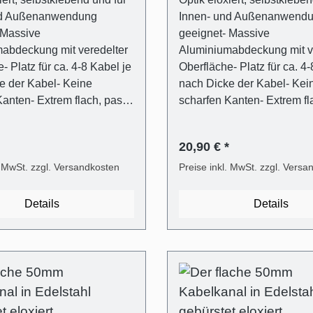
nd Außenanwendung
Innen- und Außenanwend
 Massive
geeignet- Massive
abdeckung mit veredelter
Aluminiumabdeckung mit v
- Platz für ca. 4-8 Kabel je
Oberfläche- Platz für ca. 4-
e der Kabel- Keine
nach Dicke der Kabel- Kei
anten- Extrem flach, passt
scharfen Kanten- Extrem fl
en TV- Flexibler und
hinter jeden TV- Flexibler 
ter Kunststoffträger für
transparenter Kunststoffträg
20,90 € *
 Verschließen und Öffnen
einfaches Verschließen un
 Easy-Clip System)-
. MwSt. zzgl. Versandkosten
(ALUNOVO Easy-Clip Syst
Preise inkl. MwSt. zzgl. Versa
gsmaterial inklusive
Befestigungsmaterial inklu
 6mm,
(Dübel in 6mm,
Details
Details
schrauben)- Mit Metallsäge
Flachkopfschrauben)- Mit 
fach kürzbar oder direkt
selbst einfach kürzbar oder
estellen- Montage
passend bestellen- Monta
 mit Schrauben oder
wahlweise mit Schrauben 
beband möglich
Selbstklebeband möglich
1 Stk.
Lieferumfang - 1 Stk.