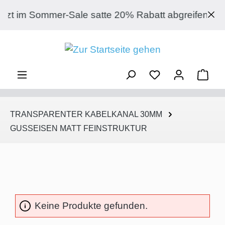
Zum Hauptinhalt springen
zt im Sommer-Sale satte 20% Rabatt abgreifen auf 
Ware
TRANSPARENTER KABELKANAL 30MM
GUSSEISEN MATT FEINSTRUKTUR
Keine Produkte gefunden.