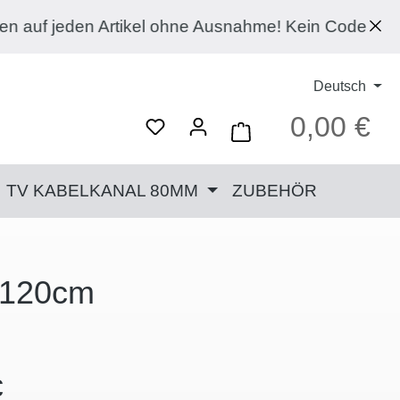
l ohne Ausnahme! Kein Code notwendig, wird an der
Deutsch
0,00 €
Ware
TV KABELKANAL 80MM
ZUBEHÖR
 120cm
Preis:
€