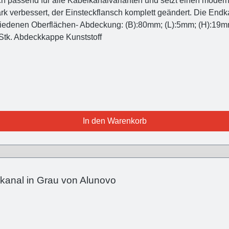
h passend für alle Kabelkanalvarianten und setzt einen modernen
ark verbessert, der Einsteckflansch komplett geändert. Die En
chiedenen Oberflächen- Abdeckung: (B):80mm; (L):5mm; (H):19
ahren Lieferumfang - 2 Stk. Abdeckkappe Kunststoff
In den Warenkorb