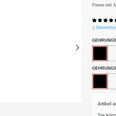
Preise inkl.
Durchschni
1 Bewertu
GEHRUNGS
OHNE
GEHRUNGS
OHNE
Artikel 
Sie kön