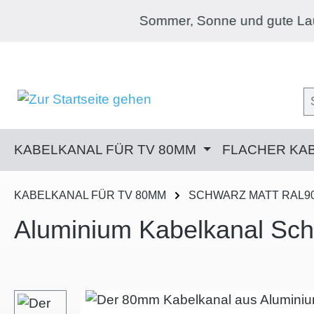
m Hauptinhalt springen
Zur Suche springen
Zur Hauptnavigation springen
Sommer, Sonne und gute Laune! Jetzt im Sommer
KABELKANAL FÜR TV 80MM
FLACHER KA
KABELKANAL FÜR TV 80MM
SCHWARZ MATT RAL9
Aluminium Kabelkanal Sc
Bildergalerie überspringen