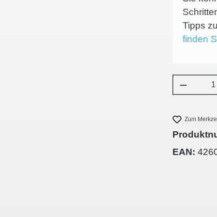
Schritte
Tipps 
finden S
Produkt 
Zum Merkzet
Produktn
EAN:
426