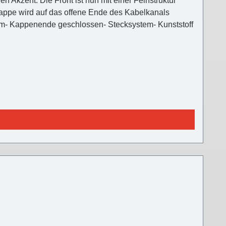
 Akzent. Die Front ist nun mit einer Feinstruktur
dkappe wird auf das offene Ende des Kabelkanals
mm- Kappenende geschlossen- Stecksystem- Kunststoff