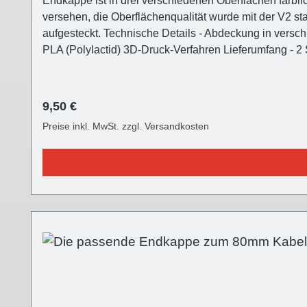
Endkappe ist in drei verschiedenen Oberflächen farblic
versehen, die Oberflächenqualität wurde mit der V2 st
aufgesteckt. Technische Details - Abdeckung in vers
PLA (Polylactid) 3D-Druck-Verf
Regulärer Preis:
9,50 €
Preise inkl. MwSt. zzgl. Versandkosten