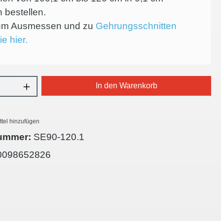
n bestellen.
zum Ausmessen und zu
Gehrungsschnitten
ie hier.
Anzahl: Gib den gewünschten Wert ein oder
In den Warenkorb
tel hinzufügen
ummer:
SE90-120.1
0098652826