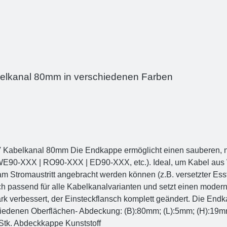
belkanal 80mm in verschiedenen Farben
abelkanal 80mm Die Endkappe ermöglicht einen sauberen, 
E90-XXX | RO90-XXX | ED90-XXX, etc.). Ideal, um Kabel aus 
kt am Stromaustritt angebracht werden können (z.B. versetzter
h passend für alle Kabelkanalvarianten und setzt einen modernen
ark verbessert, der Einsteckflansch komplett geändert. Die En
chiedenen Oberflächen- Abdeckung: (B):80mm; (L):5mm; (H):19
ahren Lieferumfang - 2 Stk. Abdeckkappe Kunststoff