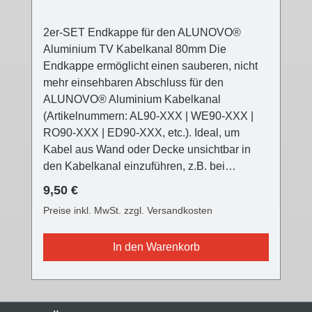
2er-SET Endkappe für den ALUNOVO®
Aluminium TV Kabelkanal 80mm Die
Endkappe ermöglicht einen sauberen, nicht
mehr einsehbaren Abschluss für den
ALUNOVO® Aluminium Kabelkanal
(Artikelnummern: AL90-XXX | WE90-XXX |
RO90-XXX | ED90-XXX, etc.). Ideal, um
Kabel aus Wand oder Decke unsichtbar in
den Kabelkanal einzuführen, z.B. bei
Deckenleuchten, die nicht direkt am
Regulärer Preis:
9,50 €
Stromaustritt angebracht werden können (z.B.
Preise inkl. MwSt. zzgl. Versandkosten
versetzter Esstisch, usw.) Die ALUNOVO®
TV Kabelkanal Endkappe ist in drei
In den Warenkorb
verschiedenen Oberflächen farblich passend
für alle Kabelkanalvarianten und setzt einen
modernen Akzent. Die Front ist nun mit einer
Feinstruktur versehen, die