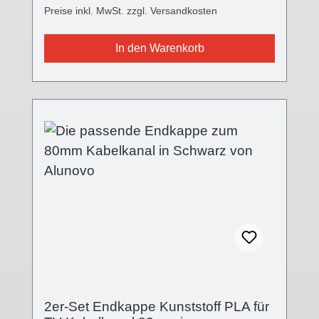
Preise inkl. MwSt. zzgl. Versandkosten
versetzter Esstisch, usw.) Die ALUNOVO®
TV Kabelkanal Endkappe ist in drei
In den Warenkorb
verschiedenen Oberflächen farblich passend
für alle Kabelkanalvarianten und setzt einen
modernen Akzent. Die Front ist nun mit einer
Feinstruktur versehen, die
Oberflächenqualität wurde mit der V2 stark
verbessert, der Einsteckflansch komplett
geändert. Die Endkappe wird auf das offene
Ende des Kabelkanals aufgesteckt.
Technische Details - Abdeckung in
verschiedenen Oberflächen- Abdeckung:
(B):80mm; (L):5mm; (H):19mm- Kappenende
geschlossen- Stecksystem- Kunststoff PLA
(Polylactid) 3D-Druck-Verfahren Lieferumfang
- 2 Stk. Abdeckkappe Kunststoff
2er-Set Endkappe Kunststoff PLA für