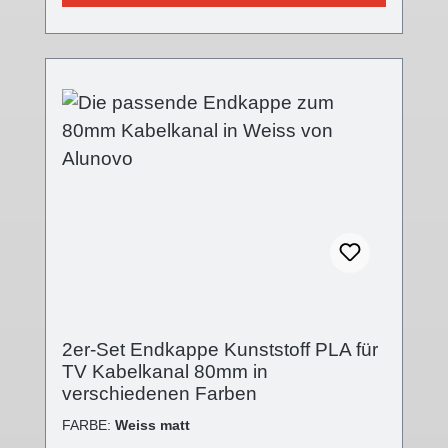
für alle Kabelkanalvarianten und setzt einen
modernen Akzent. Die Front ist nun mit einer
Feinstruktur versehen, die
Oberflächenqualität wurde mit der V2 stark
verbessert, der Einsteckflansch komplett
geändert. Die Endkappe wird auf das offene
Ende des Kabelkanals aufgesteckt.
Technische Details - Abdeckung in
verschiedenen Oberflächen- Abdeckung:
(B):80mm; (L):5mm; (H):19mm- Kappenende
geschlossen- Stecksystem- Kunststoff PLA
(Polylactid) 3D-Druck-Verfahren Lieferumfang
- 2 Stk. Abdeckkappe Kunststoff
2er-Set Endkappe Kunststoff PLA für
TV Kabelkanal 80mm in
verschiedenen Farben
FARBE:
Weiss matt