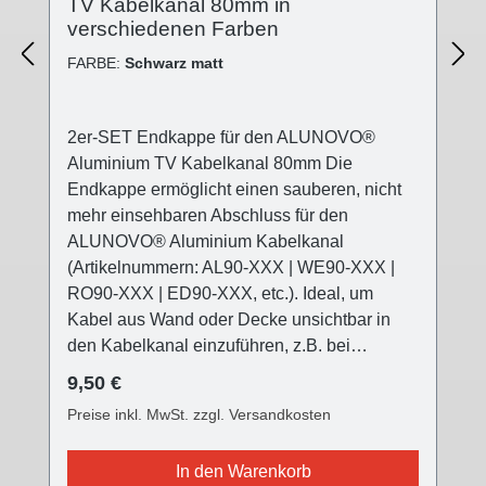
TV Kabelkanal 80mm in
verschiedenen Farben
FARBE:
Schwarz matt
2er-SET Endkappe für den ALUNOVO®
Aluminium TV Kabelkanal 80mm Die
Endkappe ermöglicht einen sauberen, nicht
mehr einsehbaren Abschluss für den
ALUNOVO® Aluminium Kabelkanal
(Artikelnummern: AL90-XXX | WE90-XXX |
RO90-XXX | ED90-XXX, etc.). Ideal, um
Kabel aus Wand oder Decke unsichtbar in
den Kabelkanal einzuführen, z.B. bei
Deckenleuchten, die nicht direkt am
Regulärer Preis:
9,50 €
Stromaustritt angebracht werden können (z.B.
Preise inkl. MwSt. zzgl. Versandkosten
versetzter Esstisch, usw.) Die ALUNOVO®
TV Kabelkanal Endkappe ist in drei
In den Warenkorb
verschiedenen Oberflächen farblich passend