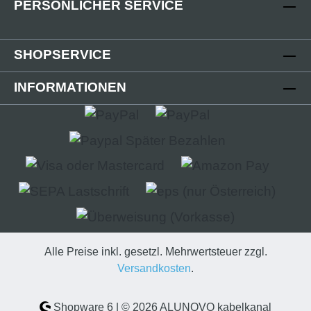
PERSÖNLICHER SERVICE
Oberflächenqualität wurde mit der V2 stark
verbessert, der Einsteckflansch komplett
geändert. Die Endkappe wird auf das offene
SHOPSERVICE
Ende des Kabelkanals aufgesteckt.
Technische Details - Abdeckung in
INFORMATIONEN
verschiedenen Oberflächen- Abdeckung:
(B):80mm; (L):5mm; (H):19mm- Kappenende
geschlossen- Stecksystem- Kunststoff PLA
(Polylactid) 3D-Druck-Verfahren Lieferumfang
- 2 Stk. Abdeckkappe Kunststoff
Alle Preise inkl. gesetzl. Mehrwertsteuer zzgl.
Versandkosten
.
Shopware 6 | © 2026 ALUNOVO kabelkanal