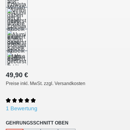
Regulärer Preis:
49,90 €
Preise inkl. MwSt. zzgl. Versandkosten
Durchschnittliche Bewertung von 5 von 5 Sternen
1 Bewertung
auswählen
GEHRUNGSSCHNITT OBEN