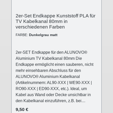
2er-Set Endkappe Kunststoff PLA für
TV Kabelkanal 80mm in
verschiedenen Farben
FARBE:
Dunkelgrau matt
2er-SET Endkappe für den ALUNOVO®
Aluminium TV Kabelkanal 80mm Die
Endkappe ermöglicht einen sauberen, nicht
mehr einsehbaren Abschluss für den
ALUNOVO® Aluminium Kabelkanal
(Artikelnummern: AL90-XXX | WE90-XXX |
RO90-XXX | ED90-XXX, etc.). Ideal, um
Kabel aus Wand oder Decke unsichtbar in
den Kabelkanal einzuführen, z.B. bei
Deckenleuchten, die nicht direkt am
Regulärer Preis:
9,50 €
Stromaustritt angebracht werden können (z.B.