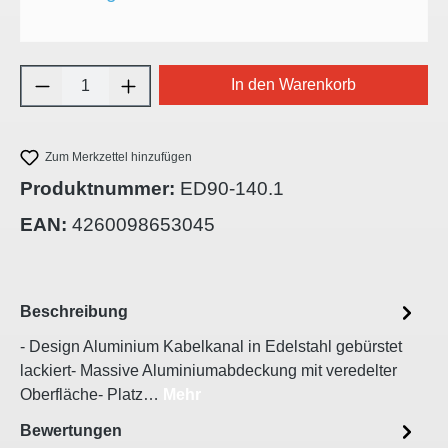
Produkt Anzahl: Gib den gewünschten Wert e
In den Warenkorb
Zum Merkzettel hinzufügen
Produktnummer:
ED90-140.1
EAN:
4260098653045
Beschreibung
- Design Aluminium Kabelkanal in Edelstahl gebürstet
lackiert- Massive Aluminiumabdeckung mit veredelter
Oberfläche- Platz…
Mehr
Bewertungen